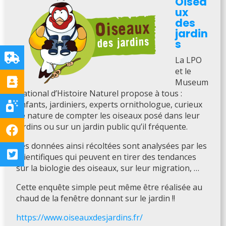
Oisea
ux
des
jardin
s
La LPO
et le
Museum
National d’Histoire Naturel propose à tous :
enfants, jardiniers, experts ornithologue, curieux
de nature de compter les oiseaux posé dans leur
jardins ou sur un jardin public qu’il fréquente.
Les données ainsi récoltées sont analysées par les
scientifiques qui peuvent en tirer des tendances
sur la biologie des oiseaux, sur leur migration, …
Cette enquête simple peut même être réalisée au
chaud de la fenêtre donnant sur le jardin !!
https://www.oiseauxdesjardins.fr/